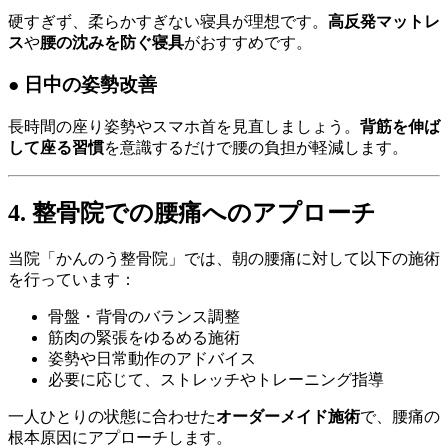
硬すぎず、柔らかすぎない寝具が理想です。
高反発マットレ
ス
や
腰の沈みを防ぐ寝具
がおすすめです。
● 日中の姿勢改善
長時間の座り姿勢やスマホ首を見直しましょう。
背筋を伸ば
して座る習慣
を意識するだけで腰の負担が軽減します。
4. 整骨院での腰痛へのアプローチ
当院「かんのう整骨院」では、朝の腰痛に対して以下の施術
を行っています：
骨盤・背骨のバランス調整
筋肉の緊張をゆるめる施術
姿勢や日常動作のアドバイス
必要に応じて、ストレッチやトレーニング指導
一人ひとりの状態に合わせた
オーダーメイド施術
で、腰痛の
根本原因にアプローチします。