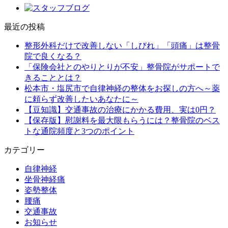
最近の投稿
整形外科だけで改善しない「しびれ」「頭痛」は整骨
院で良くなる？
「保険会社とのやりとりが不安」整骨院がサポートで
きることとは？
松本市・塩尻市で自律神経の整体をお探しの方へ～薬
に頼らず改善したいあなたに～
【豆知識】交通事故の治療にかかる費用、実は0円？
【保存版】慰謝料を最大限もらうには？整骨院のベス
トな通院頻度と3つのポイント
カテゴリー
自律神経
坐骨神経痛
姿勢整体
腰痛
交通事故
お知らせ