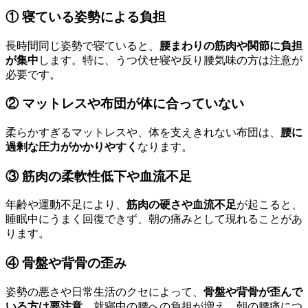
① 寝ている姿勢による負担
長時間同じ姿勢で寝ていると、
腰まわりの筋肉や関節に負担
が集中
します。特に、うつ伏せ寝や反り腰気味の方は注意が
必要です。
② マットレスや布団が体に合っていない
柔らかすぎるマットレスや、体を支えきれない布団は、
腰に
過剰な圧力がかかりやすく
なります。
③ 筋肉の柔軟性低下や血流不足
年齢や運動不足により、
筋肉の硬さや血流不足
が起こると、
睡眠中にうまく回復できず、朝の痛みとして現れることがあ
ります。
④ 骨盤や背骨の歪み
姿勢の悪さや日常生活のクセによって、
骨盤や背骨が歪んで
いる方は要注意
。就寝中の腰への負担が増え、朝の腰痛につ