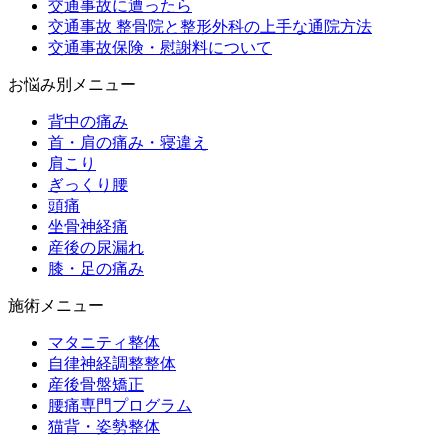
交通事故に遭ったら
交通事故 整骨院と整形外科の上手な通院方法
交通事故保険・慰謝料について
お悩み別メニュー
背中の痛み
首・肩の痛み・寝違え
肩こり
ぎっくり腰
頭痛
坐骨神経痛
産後の尿漏れ
膝・足の痛み
施術メニュー
マタニティ整体
自律神経調整整体
産後骨盤矯正
腰痛専門プログラム
猫背・姿勢整体