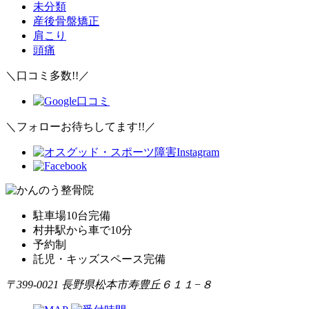
未分類
産後骨盤矯正
肩こり
頭痛
＼口コミ多数!!／
＼フォローお待ちしてます!!／
駐車場10台完備
村井駅から車で10分
予約制
託児・キッズスペース完備
〒399-0021 長野県松本市寿豊丘６１１−８