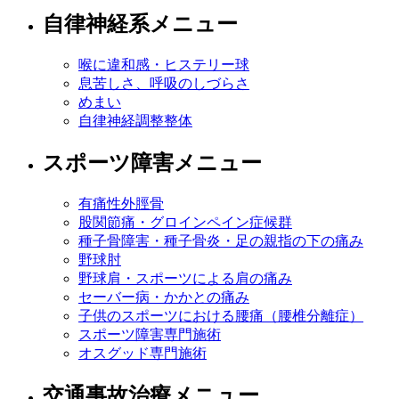
自律神経系メニュー
喉に違和感・ヒステリー球
息苦しさ、呼吸のしづらさ
めまい
自律神経調整整体
スポーツ障害メニュー
有痛性外脛骨
股関節痛・グロインペイン症候群
種子骨障害・種子骨炎・足の親指の下の痛み
野球肘
野球肩・スポーツによる肩の痛み
セーバー病・かかとの痛み
子供のスポーツにおける腰痛（腰椎分離症）
スポーツ障害専門施術
オスグッド専門施術
交通事故治療メニュー