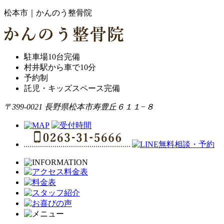
松本市｜かんのう整骨院
駐車場10台完備
村井駅から車で10分
予約制
託児・キッズスペース完備
〒399-0021 長野県松本市寿豊丘６１１−８