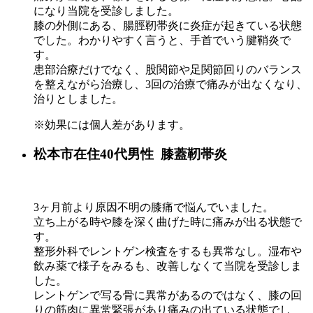
になり当院を受診しました。
膝の外側にある、腸脛靭帯炎に炎症が起きている状態
でした。わかりやすく言うと、手首でいう腱鞘炎で
す。
患部治療だけでなく、股関節や足関節回りのバランス
を整えながら治療し、3回の治療で痛みが出なくなり、
治りとしました。
※効果には個人差があります。
松本市在住40代男性 膝蓋靭帯炎
3ヶ月前より原因不明の膝痛で悩んでいました。
立ち上がる時や膝を深く曲げた時に痛みが出る状態で
す。
整形外科でレントゲン検査をするも異常なし。湿布や
飲み薬で様子をみるも、改善しなくて当院を受診しま
した。
レントゲンで写る骨に異常があるのではなく、膝の回
りの筋肉に異常緊張があり痛みの出ている状態でし