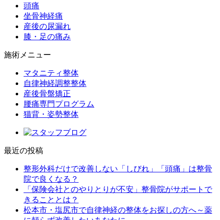
頭痛
坐骨神経痛
産後の尿漏れ
膝・足の痛み
施術メニュー
マタニティ整体
自律神経調整整体
産後骨盤矯正
腰痛専門プログラム
猫背・姿勢整体
最近の投稿
整形外科だけで改善しない「しびれ」「頭痛」は整骨
院で良くなる？
「保険会社とのやりとりが不安」整骨院がサポートで
きることとは？
松本市・塩尻市で自律神経の整体をお探しの方へ～薬