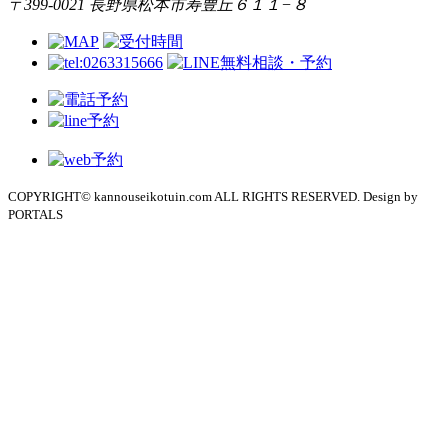
〒399-0021 長野県松本市寿豊丘６１１−８
COPYRIGHT© kannouseikotuin.com ALL RIGHTS RESERVED. Design by
PORTALS