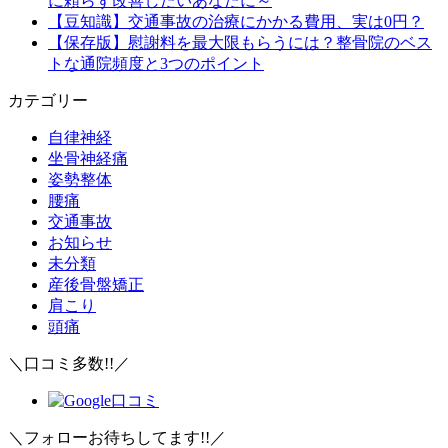
に頼らず改善したいあなたに～
【豆知識】交通事故の治療にかかる費用、実は0円？
【保存版】慰謝料を最大限もらうには？整骨院のベス
トな通院頻度と3つのポイント
カテゴリー
自律神経
坐骨神経痛
姿勢整体
腰痛
交通事故
お知らせ
未分類
産後骨盤矯正
肩こり
頭痛
＼口コミ多数!!／
＼フォローお待ちしてます!!／