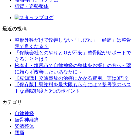
猫背・姿勢整体
最近の投稿
整形外科だけで改善しない「しびれ」「頭痛」は整骨
院で良くなる？
「保険会社とのやりとりが不安」整骨院がサポートで
きることとは？
松本市・塩尻市で自律神経の整体をお探しの方へ～薬
に頼らず改善したいあなたに～
【豆知識】交通事故の治療にかかる費用、実は0円？
【保存版】慰謝料を最大限もらうには？整骨院のベス
トな通院頻度と3つのポイント
カテゴリー
自律神経
坐骨神経痛
姿勢整体
腰痛