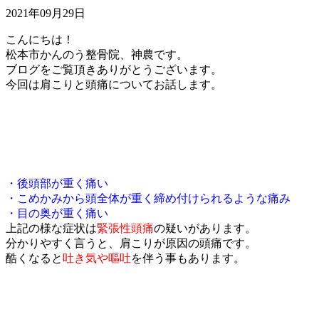
2021年09月29日
こんにちは！
松本市かんのう整骨院、神農です。
ブログをご覧頂きありがとうございます。
今回は肩こりと頭痛についてお話します。
・後頭部が重く痛い
・こめかみから頭全体が重く締め付けられるような痛み
・目の奥が重く痛い
上記の様な症状は
緊張性頭痛
の疑いがあります。
分かりやすく言うと、肩こりが原因の頭痛です。
酷くなると
吐き気や嘔吐
を伴う事もあります。