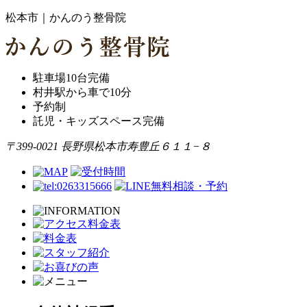
松本市｜かんのう整骨院
駐車場10台完備
村井駅から車で10分
予約制
託児・キッズスペース完備
〒399-0021 長野県松本市寿豊丘６１１−８