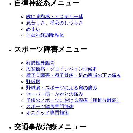
自律神経系メニュー
喉に違和感・ヒステリー球
息苦しさ、呼吸のしづらさ
めまい
自律神経調整整体
スポーツ障害メニュー
有痛性外脛骨
股関節痛・グロインペイン症候群
種子骨障害・種子骨炎・足の親指の下の痛み
野球肘
野球肩・スポーツによる肩の痛み
セーバー病・かかとの痛み
子供のスポーツにおける腰痛（腰椎分離症）
スポーツ障害専門施術
オスグッド専門施術
交通事故治療メニュー